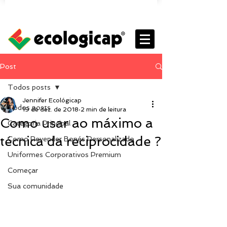
Post
Todos posts
Jennifer Ecológicap
Todos posts
19 de dez. de 2018
2 min de leitura
Como usar ao máximo a
Categoria Principal
técnica da reciprocidade ?
Como Revender Bonés Personalizado
Uniformes Corporativos Premium
Começar
Sua comunidade