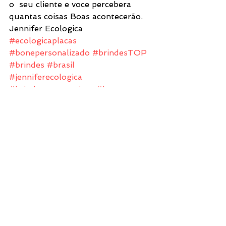
o  seu cliente e voce percebera 
quantas coisas Boas acontecerão.
Jennifer Ecologica
#ecologicaplacas
#bonepersonalizado
#brindesTOP
#brindes
#brasil
#jenniferecologica
#brindesautomotivos
#bone
#bones
#globo
#mundo
#reciprocidade
Ver tudo
Posts recentes