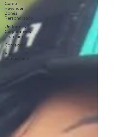
Como
Revender
Bonés
Personalizado
Uniformes
Corporativos
Premium
Começar
Sua
comunidade