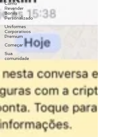
Como
Revender
Bonés
Personalizado
Uniformes
Corporativos
Premium
Começar
Sua
comunidade